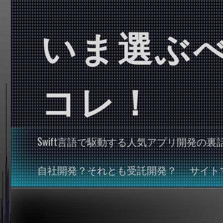
いま選ぶ
コレ！
Swift言語で駆動する人気アプリ開発の裏
自社開発？それとも受託開発？
サイト