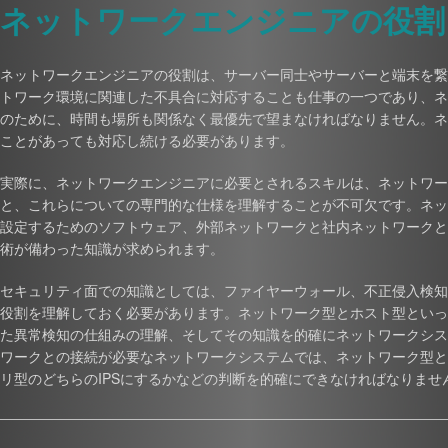
ネットワークエンジニアの役割
ネットワークエンジニアの役割は、サーバー同士やサーバーと端末を繋
トワーク環境に関連した不具合に対応することも仕事の一つであり、ネ
のために、時間も場所も関係なく最優先で望まなければなりません。ネ
ことがあっても対応し続ける必要があります。
実際に、ネットワークエンジニアに必要とされるスキルは、ネットワーク
と、これらについての専門的な仕様を理解することが不可欠です。ネッ
設定するためのソフトウェア、外部ネットワークと社内ネットワークと
術が備わった知識が求められます。
セキュリティ面での知識としては、ファイヤーウォール、不正侵入検知シ
役割を理解しておく必要があります。ネットワーク型とホスト型といっ
た異常検知の仕組みの理解、そしてその知識を的確にネットワークシス
ワークとの接続が必要なネットワークシステムでは、ネットワーク型と
リ型のどちらのIPSにするかなどの判断を的確にできなければなりませ