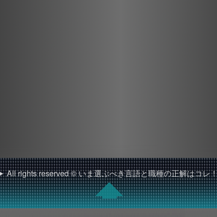
All rights reserved © いま選ぶべき言語と職種の正解はコレ